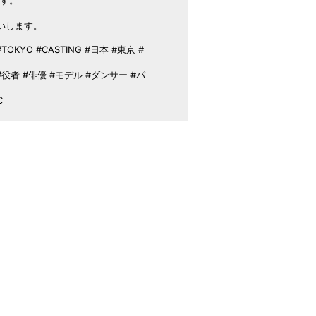
いします。
OKYO #CASTING #日本 #東京 #
rmer #役者 #俳優 #モデル #ダンサー #パ
C