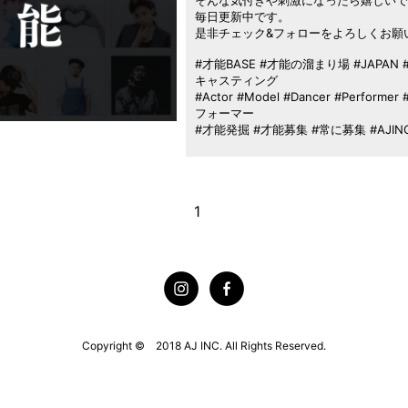
毎日更新中です。
是非チェック&フォローをよろしくお願
#才能BASE #才能の溜まり場 #JAPAN #T
キャスティング
#Actor #Model #Dancer #Perfo
フォーマー
#才能発掘 #才能募集 #常に募集 #AJIN
1
Copyright © 2018 AJ INC. All Rights Reserved.